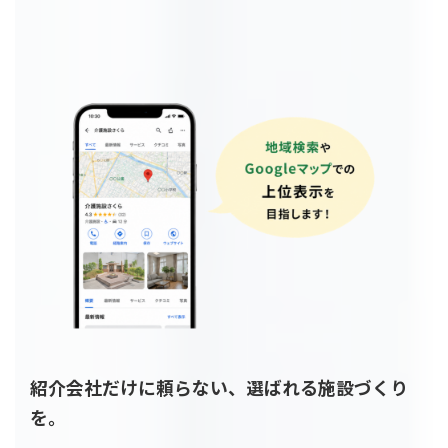
コ
ナ
ン
ビ
テ
ゲ
ン
ー
ツ
シ
へ
ョ
ス
ン
キ
に
ッ
移
プ
動
紹介会社だけに頼らない、選ばれる施設づくり
を。