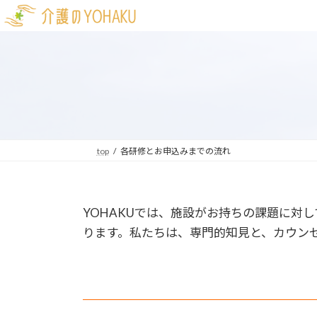
コ
ナ
ン
ビ
テ
ゲ
ン
ー
ツ
シ
へ
ョ
ス
ン
キ
に
ッ
移
top
各研修とお申込みまでの流れ
プ
動
YOHAKUでは、施設がお持ちの課題に対
ります。私たちは、専門的知見と、カウン