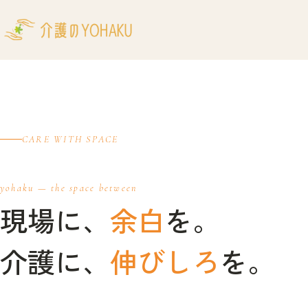
コ
ナ
ン
ビ
テ
ゲ
ン
ー
ツ
シ
へ
ョ
ス
ン
キ
に
CARE WITH SPACE
ッ
移
プ
動
yohaku — the space between
現場に、
余白
を。
介護に、
伸びしろ
を。