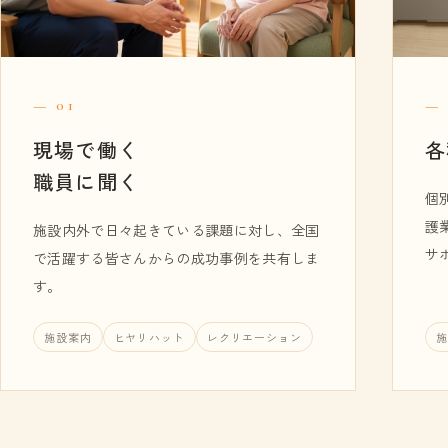
— 01
— 
現場で働く
各
職員に聞く
個
護
施設内外で日々起きている課題に対し、全国
サ
で活躍する皆さんからの成功事例を共有しま
す。
施設案内
ヒヤリハット
レクリエーション
施