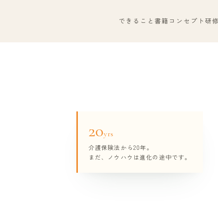
できること
書籍
コンセプト
研
20
yrs
介護保険法から20年。
まだ、ノウハウは進化の途中です。