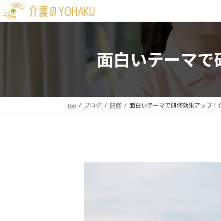
コ
ナ
ン
ビ
テ
ゲ
ン
ー
面白いテーマで
ツ
シ
へ
ョ
ス
ン
キ
に
ッ
移
top
ブログ
研修
面白いテーマで研修効果アップ！
プ
動