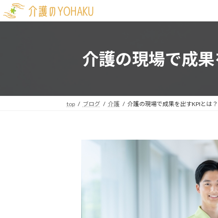
コ
ナ
ン
ビ
テ
ゲ
ン
ー
介護の現場で成果
ツ
シ
へ
ョ
ス
ン
キ
に
ッ
移
top
ブログ
介護
介護の現場で成果を出すKPIとは
プ
動