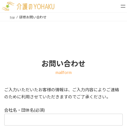
コ
ナ
ン
ビ
テ
ゲ
top
研修お問い合わせ
ン
ー
ツ
シ
へ
ョ
ス
ン
キ
に
ッ
移
プ
動
お問い合わせ
mailform
ご入力いただいたお客様の情報は、ご入力内容によりご連絡
のために利用させていただきますのでご了承ください。
会社名・団体名(必須)