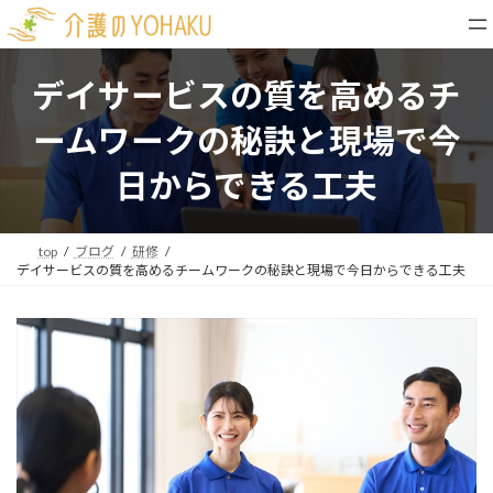
コ
ナ
ン
ビ
テ
ゲ
ン
ー
デイサービスの質を高めるチ
ツ
シ
へ
ョ
ームワークの秘訣と現場で今
ス
ン
キ
に
日からできる工夫
ッ
移
プ
動
top
ブログ
研修
デイサービスの質を高めるチームワークの秘訣と現場で今日からできる工夫