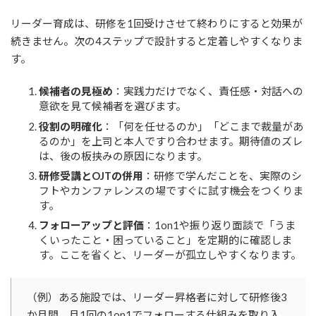
リーダー育成は、研修を1回受けさせて終わりにすると効果が
続きません。次の4ステップで設計すると定着しやすくなりま
す。
候補者の見極め
：実践力だけでなく、責任感・対話への
意欲を見て候補者を選びます。
役割の明確化
：「何を任せるのか」「どこまで裁量があ
るのか」を上司と本人ですり合わせます。期待値のズレ
は、後の板挟みの原因になります。
研修受講とOJTの併用
：研修で学んだことを、実際のシ
フトやカンファレンスの場ですぐに試す機会をつくりま
す。
フォローアップと評価
：1on1や振り返り面談で「うま
くいったこと・困っていること」を定期的に確認しま
す。ここを省くと、リーダーが孤立しやすくなります。
（例）ある施設では、リーダー昇格者に対して研修後3
か月間、月1回の1on1でフォローする仕組みを取り入