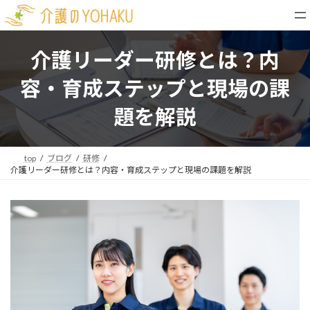
コ
ナ
ン
ビ
テ
ゲ
ン
ー
介護リーダー研修とは？内
ツ
シ
へ
ョ
容・育成ステップと現場の課
ス
ン
キ
に
題を解説
ッ
移
プ
動
top
ブログ
研修
介護リーダー研修とは？内容・育成ステップと現場の課題を解説