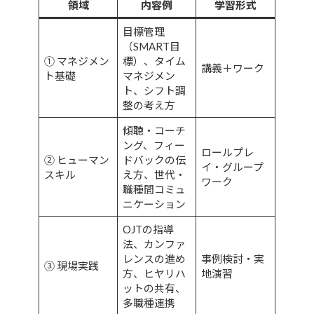
領域
内容例
学習形式
目標管理
（SMART目
① マネジメン
標）、タイム
講義＋ワーク
ト基礎
マネジメン
ト、シフト調
整の考え方
傾聴・コーチ
ング、フィー
ロールプレ
② ヒューマン
ドバックの伝
イ・グループ
スキル
え方、世代・
ワーク
職種間コミュ
ニケーション
OJTの指導
法、カンファ
レンスの進め
事例検討・実
③ 現場実践
方、ヒヤリハ
地演習
ットの共有、
多職種連携