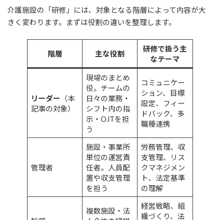
介護施設の「研修」には、対象となる階層によって内容が大
きく変わります。まずは役割の違いを整理します。
研修で扱う主
階層
主な役割
なテーマ
現場のまとめ
コミュニケー
役。チームの
ション、目標
リーダー
（本
日々の業務・
設定、フィー
記事の対象）
シフト内の指
ドバック、多
示・OJTを担
職種連携
う
施設・事業所
労務管理、収
単位の運営責
支管理、リス
管理者
任者。人員配
クマネジメン
置や収支管理
ト、法定基準
を担う
の理解
経営戦略、組
複数施設・法
織づくり、法