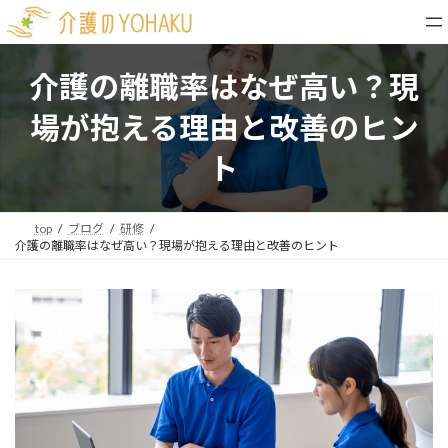
コ
ナ
ン
ビ
テ
ゲ
ン
ー
介護の離職率はなぜ高い？現
ツ
シ
へ
ョ
場が抱える理由と改善のヒン
ス
ン
キ
に
ト
ッ
移
プ
動
top
ブログ
研修
介護の離職率はなぜ高い？現場が抱える理由と改善のヒント