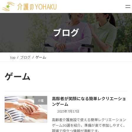
コ
ナ
ン
ビ
テ
ゲ
ン
ー
ツ
シ
ブログ
へ
ョ
ス
ン
キ
に
ッ
移
top
ブログ
ゲーム
プ
動
ゲーム
高齢者が笑顔になる簡単レクリエーショ
介護
ンゲーム
2025年7月17日
高齢者介護施設で使える簡単レクリエーション
ゲーム30選を紹介。準備が楽で参加しやすく、
現場で役立つ情報が満載です。