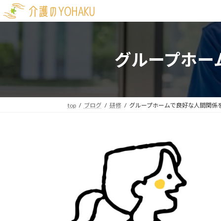
コ
ナ
ン
ビ
テ
ゲ
ン
ー
グループホー
ツ
シ
へ
ョ
ス
ン
キ
に
ッ
移
top
ブログ
研修
グループホームで良好な人間関係
プ
動