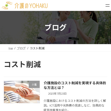
コ
ナ
ン
ビ
テ
ゲ
ン
ー
ツ
シ
ブログ
へ
ョ
ス
ン
キ
に
ッ
移
top
ブログ
コスト削減
プ
動
コスト削減
介護施設のコスト削減を実現する具体的
介護
な方法とは？
2025年7月23日
介護施設におけるコスト削減の方法を詳しく解
説。ICT活用や光熱費の見直しなど、効果的な
経営改善策を紹介。