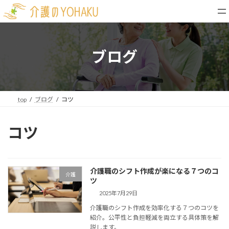
コ
ナ
ン
ビ
テ
ゲ
ン
ー
ツ
シ
ブログ
へ
ョ
ス
ン
キ
に
ッ
移
top
ブログ
コツ
プ
動
コツ
介護職のシフト作成が楽になる７つのコ
介護
ツ
2025年7月29日
介護職のシフト作成を効率化する７つのコツを
紹介。公平性と負担軽減を両立する具体策を解
説します。