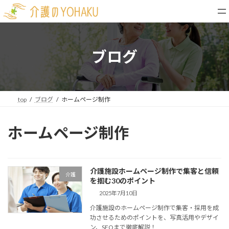
コ
ナ
ン
ビ
テ
ゲ
ン
ー
ツ
シ
ブログ
へ
ョ
ス
ン
キ
に
ッ
移
top
ブログ
ホームページ制作
プ
動
ホームページ制作
介護施設ホームページ制作で集客と信頼
介護
を掴む30のポイント
2025年7月10日
介護施設のホームページ制作で集客・採用を成
功させるためのポイントを、写真活用やデザイ
ン、SEOまで徹底解説！