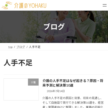
コ
ナ
ン
ビ
テ
ゲ
ン
ー
ツ
シ
ブログ
へ
ョ
ス
ン
キ
に
ッ
移
top
ブログ
人手不足
プ
動
人手不足
介護の人手不足はなぜ起きる？原因・将
介護
来予測と解決策10選
2026年7月14日
介護の人手不足の原因と背景、将来の見通し、
そして自施設で実行できる解決策10選を、経営
者・管理者向けに整理しました。業務の可視化