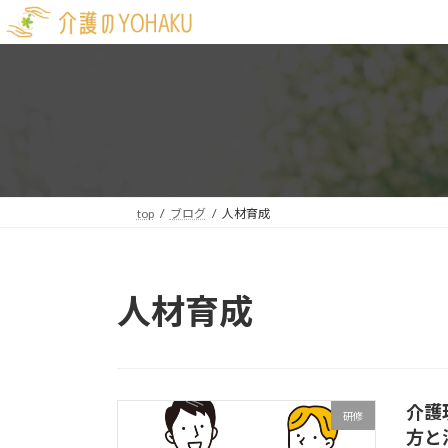
コ
ナ
ン
ビ
テ
ゲ
ン
ー
ツ
シ
へ
ョ
ス
ン
キ
に
ッ
移
top
ブログ
人材育成
プ
動
人材育成
介護
研修
方と