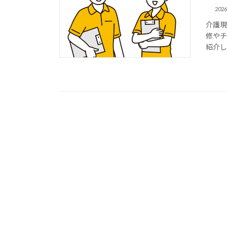
202
介護
修や
紹介し