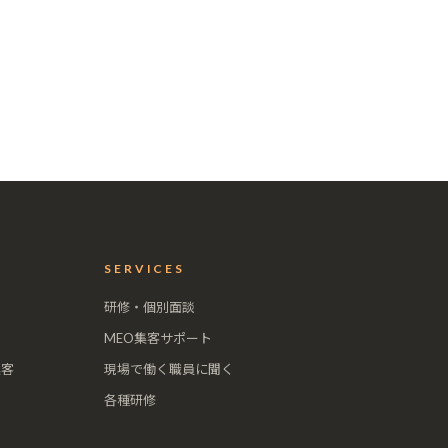
SERVICES
研修・個別面談
MEO集客サポート
集客
現場で働く職員に聞く
各種研修