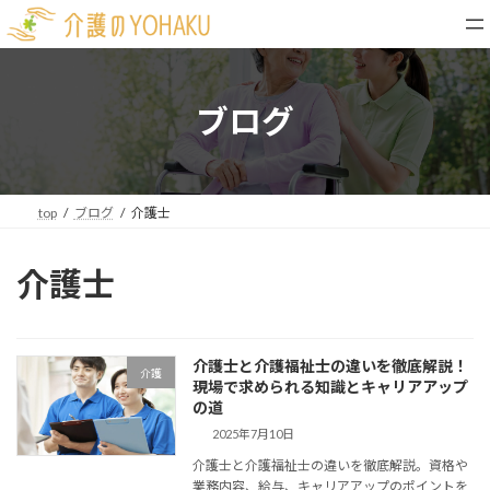
コ
ナ
ン
ビ
テ
ゲ
ン
ー
ツ
シ
ブログ
へ
ョ
ス
ン
キ
に
ッ
移
top
ブログ
介護士
プ
動
介護士
介護士と介護福祉士の違いを徹底解説！
介護
現場で求められる知識とキャリアアップ
の道
2025年7月10日
介護士と介護福祉士の違いを徹底解説。資格や
業務内容、給与、キャリアアップのポイントを