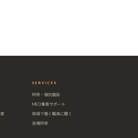
SERVICES
研修・個別面談
MEO集客サポート
集客
現場で働く職員に聞く
各種研修