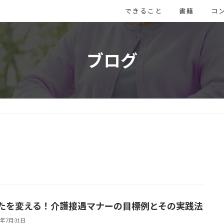
できること
書籍
コ
ブログ
たを変える！介護接遇マナーの目標例とその実践法
5年7月31日