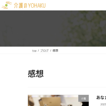
コ
ナ
ン
ビ
テ
ゲ
ン
ー
ツ
シ
へ
ョ
ス
ン
キ
に
ッ
移
top
ブログ
感想
プ
動
感想
あな
介護
202