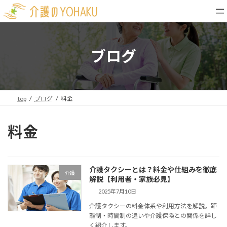
コ
ナ
ン
ビ
テ
ゲ
ン
ー
ツ
シ
ブログ
へ
ョ
ス
ン
キ
に
ッ
移
top
ブログ
料金
プ
動
料金
介護タクシーとは？料金や仕組みを徹底
介護
解説【利用者・家族必見】
2025年7月10日
介護タクシーの料金体系や利用方法を解説。距
離制・時間制の違いや介護保険との関係を詳し
く紹介します。