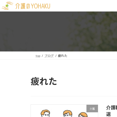
コ
ナ
ン
ビ
テ
ゲ
ン
ー
ツ
シ
へ
ョ
ス
ン
キ
に
ッ
移
top
ブログ
疲れた
プ
動
疲れた
介護
介護
選