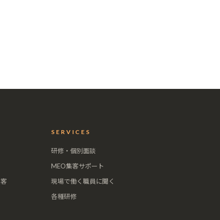
SERVICES
研修・個別面談
MEO集客サポート
集客
現場で働く職員に聞く
各種研修