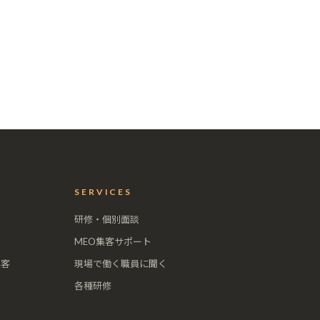
SERVICES
研修・個別面談
MEO集客サポート
集客
現場で働く職員に聞く
各種研修