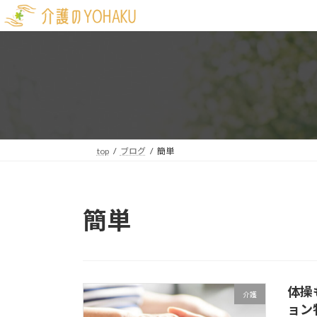
コ
ナ
ン
ビ
テ
ゲ
ン
ー
ツ
シ
へ
ョ
ス
ン
キ
に
ッ
移
top
ブログ
簡単
プ
動
簡単
体操
介護
ョン