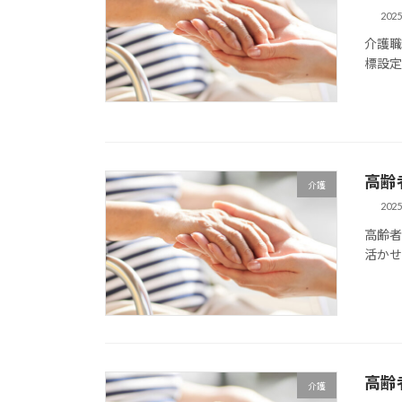
202
介護
標設
高齢
介護
202
高齢者
活か
高齢
介護