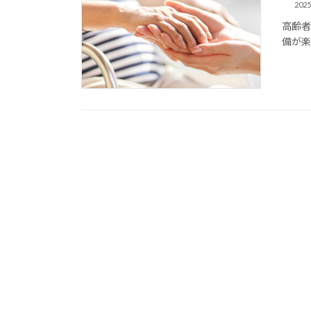
202
高齢者
備が